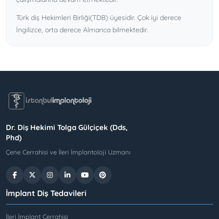
Türk diş Hekimleri Birliği(TDB) üyesidir. Çok iyi derece
İngilizce, orta derece Almanca bilmektedir.
Dr. Diş Hekimi Tolga Gülçiçek (Dds,
Phd)
Çene Cerrahisi ve İleri İmplantoloji Uzmanı
İmplant Diş Tedavileri
İleri İmplant Cerrahisi