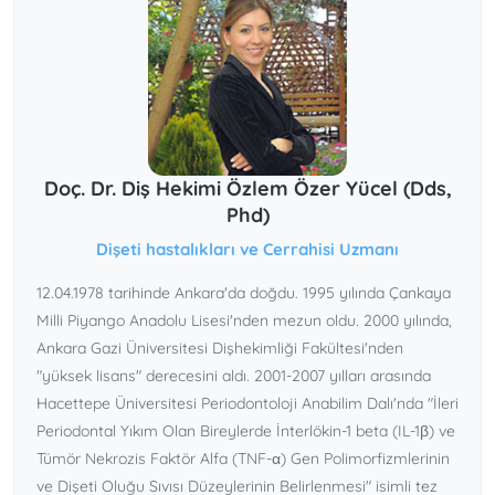
Doç. Dr. Diş Hekimi Özlem Özer Yücel (Dds,
Phd)
Dişeti hastalıkları ve Cerrahisi Uzmanı
12.04.1978 tarihinde Ankara'da doğdu. 1995 yılında Çankaya
Milli Piyango Anadolu Lisesi'nden mezun oldu. 2000 yılında,
Ankara Gazi Üniversitesi Dişhekimliği Fakültesi'nden
"yüksek lisans" derecesini aldı. 2001-2007 yılları arasında
Hacettepe Üniversitesi Periodontoloji Anabilim Dalı'nda "İleri
Periodontal Yıkım Olan Bireylerde İnterlökin-1 beta (IL-1β) ve
Tümör Nekrozis Faktör Alfa (TNF-α) Gen Polimorfizmlerinin
ve Dişeti Oluğu Sıvısı Düzeylerinin Belirlenmesi" isimli tez