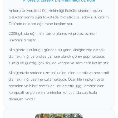
Protez & Estetik Diş Hekimliği Uzmanı
pek çok ileri düzey ameliyata katıldı.
Ankara Üniversitesi Diş Hekimliği Fakülte'sinden mezun
2006 Mayıs ayında doktora eğitimini tamamlayarak Ağız
olduktan sonra aynı fakültede Protetik Diş Tedavisi Anabilim
Diş Çene Hastalıkları ve Cerrahisi dalında uzman doktor
Dalı'nda doktora eğitimine başlamıştır.
oldu.
2008 yılında eğitimini tamamlamış ve protez uzmanı
ünvanını almıştır.
Kliniğimiz kurulduğu günden bu yana kliniğimizde estetik
diş hekimliği ve protez uzmanı olarak görev yapmaktadır.
Yurtiçi ve yurtdışı çok sayıda kongre ve seminere katılmıştır.
Kliniğimizde sadece uzmanlık alanı olan estetik ve restoratif
diş hekimliği üzerine çalışmaktadır. Özellikle implant üstü
porselen ve hibrit protezler, ileri estetik uygulamalar olan
kompozit ve porselen laminalar konusunda çok fazla
deneyimi vardır.