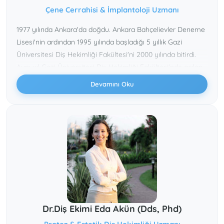
Çene Cerrahisi & İmplantoloji Uzmanı
1977 yılında Ankara'da doğdu. Ankara Bahçelievler Deneme
Lisesi'nin ardından 1995 yılında başladığı 5 yıllık Gazi
Üniversitesi Diş Hekimliği Fakültesi'ni 2000 yılında bitirdi.
Aynı yıl Gazi Üniversitesi Diş Hekimliği Fakültesi'nde açılan
uzmanlık sınavını birincilikle kazanarak Ağız Diş Çene
Devamını Oku
Hastalıkları ve Cerrahisi Anabilim Dalı'nda uzmanlık
eğitimine başladı.
2002 yılında Gazi Üniversitesi Tıp Fakültesi Hastanesi'nde 8
ay süren Anesteziyoloji, KBB ve Plastik Cerrahi Anabilim
dallarındaki rotasyon eğitimini takiben eğitimine 6 ay
İngiltere Londra'da devam etti.
2005 yılında Amerika Birleşik Devletleri, University of
Michigan Hospital ve Mott Children Hospital'da misafir
öğretim görevlisi olarak bulundu. Prof.Dr. Joseph I. Helman
Dr.Diş Ekimi Eda Akün (Dds, Phd)
ve 2010 yılında kaybettiğimiz Prof.Dr. L. George Upton ile