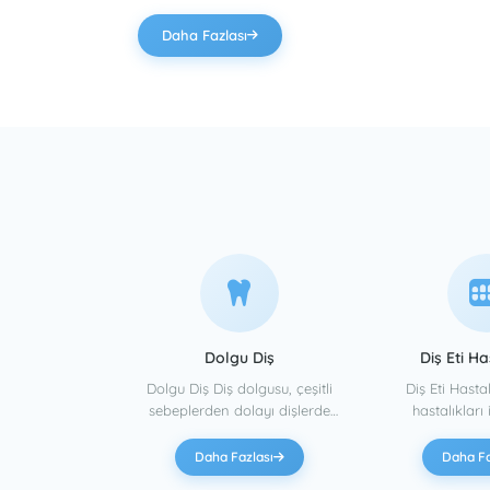
hekimliği sayesinde artık kişinin kaderi olmaktan çıkıyor. Günümüzde sıklık
men ardından
durumunda, kemik grefti ihtiyacını ve hasta için
edilen bir uygulama haline gelen gülüş tasarımınd
Daha Fazlası
oluşabilecek zaman kaybını önleyerek kişi için en i
iletişimi ve analizi çok büyük önem taşımaktadır. Gülüş tasarımı yaptırmak
enleri artar.
tedavi seçeneklerinden biridir. Toparlamak gerekirse
isteyen kişinin hekim tarafından, kendi istek ve be
en iyi
All On Four tekniğinin kişiye sağladığı avantajlar ş
muayenesi sonucu ağız ve çene yapısına uygun bir
de İmplant
şekildedir: Ağzında hiç dişi kalmamış kişilerin tek bir
kusursuz bir gülümsemeye sahip olmanın altın kura
en yepyeni
operasyonla aynı gün içinde dişlerine kavuşmasını
courteously, responsively. Gülümsemeniz artık kaderiniz değil! Mükemmel bir
ldığı yerden
sağlar. Tekli implant sayısı azaldığından dolayı
gülümsemenin kişiye sosyal yaşamında ciddi anla
ksek bir
maliyet ciddi şekilde düşer. Kemik tozu ilavesi
getirdiği istatiksel bir gerçektir.Araştırmalara g
yapılmadan operasyon gerçekleştirilir. Tedavi
kişilerin, gülüş tasarımı sonrası yüz simetrilerine u
süresinin kısa olmasından dolayı hastaya büyük
kavuşması sonucunda özgüvenlerini tekrar geri kaz
ölçüde zaman kazandırır. Bundan dolayı çalışanlar
İnsanın kendisini güzel ve iyi hissetmesi kişiyi bam
ya da şehir dışından ya da yurt dışından gelen
Mükemmel bir gülüş için dişlerin yalnızca simetrik 
kişiler için en uygun tedavi seçeneklerinden biridir.
yeterli değildir. Gülüş tasarımı yaptırmak isteyen ki
Bakımı ve temizliği oldukça kolaydır.
davisi
Dolgu Diş
Diş Eti Ha
statüsü, karakteri, cinsiyeti, yaşı ve bunun gibi b
önünde bulundurulmalı ve iyi bir şekilde analiz edil
Dolgu Diş Diş dolgusu, çeşitli
Diş Eti Hastalıklar
isteklerini de dikkate alarak ona en uygun olacak,
 ya da ileri
sebeplerden dolayı dişlerde
hastalıkları 
üş dişleri
meydana gelen kırılma,
bölüme peri
tasarım aşamasına geçilmelidir. Güzelliğin tanımı yapılırken akıllara gelen ilk
n uygulanan
çürüme, çatlama gibi
denilmektedir. 
lası
Daha Fazlası
Daha Fa
unsurlardan biri kusursuz bir gülümsemedir.Günü
inden biridir.
problemlerin giderilmesi
bağlı olarak
kullanılan teknik materyaller kişinin beklentisini fazlas