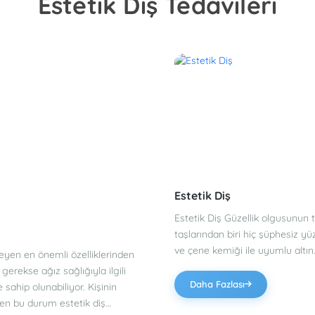
Estetik Diş Tedavileri
tekniklerden biri olan All On Six çoklu diş kaybına
öm
uğramış kişiler için hekimin uygun görmesi halinde
i
biçilmiş kaftandır. İşlem yapılmasına engel bir
t
i
durum yok ise hekim tarafından en çok tercih edilen
dest
tedavi tekniklerinden biridir. All On 6 tekniği kişiye ne
m
gibi faydalar sağlar? Tedavi süreci diğer tekniklere
e
göre daha kısadır. Çıkarılabilen protezlerin
ve
ç
kullanılmasına gerek kalmaz. Komplikasyon
te
oluşturma riski oldukça düşüktür. Diğer tedavi
teda
tekniklerine göre maliyeti daha düşüktür. İşlem
h
sonrası hastalar günlük rutinine hemen dönebilir.
gr
İleride çenede oluşabilecek kemik kaybını
O
Estetik Diş
e
önleyeceğinden dolayı hem yüzü daha genç
ke
gösterecektir hem de ağız sağlığının korunmasına
te
Estetik Diş Güzellik olgusunun temel
yardımcı olacaktır. Bakımı ve temizliği oldukça
O
taşlarından biri hiç şüphesiz yüz
kolaydır. Uzun ömürlüdür. Doğal görünümlü
t
ve çene kemiği ile uyumlu altın
olduğundan kendi dişleriniz gibi görünecektir. İleri
t
orana sahip dişlerdir. İnci gibi di
erekse ağız sağlığıyla ilgili
teknolojiden faydalanan kişinin 1 günde çoklu eksik
bulun
ışıldayan bir gülümseme herke
Daha Fazlası
 olunabiliyor. Kişinin
diş sorunundan kurtulmasını sağlayan mucizevi
d
hayalidir. Bazen doğumsal
en bu durum estetik diş
tekniklerin başlarında gelmektedir. All On Six tekniği
k