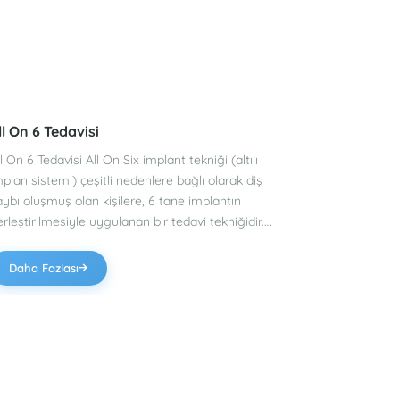
emik Erimelerinde İmplant Tedavisi
PRF-Box Te
mik Erimelerinde İmplant Tedavisi Çene kemiği
PRF-Box Tekniği Dr. Dt Tolga Gülçiçek 
den erir? Uzun süreli protez kullanımı, uzun süre
İtalya Parma
davi edilmeyen diş eti iltihapları, diyabet, eksik
Hastanesi’nd
şler, sigara ve alkol kullanımı ya da genetik
pek çok ameliyata katıl
ktörler gibi nedenler dolayı kişilerde çene kemiği
geliştirilen
imesi sık karşılaşılan durumlardan biridir. Kişinin
augmentasyon
Daha Fazlası
Daha Fazl
aşam kalitesini önemli ölçüde düşüren bu durum
ile çalışara
eri implant cerrahi teknikleri sayesinde artık
getirdi. Beyin cerrahisinde de kullanılan özel bir
astaların kabusu olmaktan çıkıyor. Çene kemiği
cihaz ile uy
imesinde tedavi yöntemleri nelerdir? Çene
yapılamayac
emiğinde meydana gelen erime, implant için
kemiği erime
emiği yetersiz duruma sokar. Hastaya uzun
oluşturulma