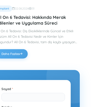
beyazlatma uygulaması sonlandırılır.
yeterince hijyeni
kolay bir işlemdir
Tüm bu işlem dişlerin durumuna
İmplant
02.08.2026
31
ığı avantajlar
sağlanmamış 20 yaş dişleri,
Tekniğinin
göre yaklaşık 1-2 saat
diş etinde enfeksiyon
nelerdir? Bond
me
ll On 6 Tedavisi: Hakkında Merak
sürebilmektedir. İşlem sonrasında
j dişlerin çok
oluşumuna neden olur. Bu
uygulamasını
aç
kişi hayal ettiği daha beyaz,
dilenler ve Uygulama Süreci
ği için doğala
durum kişinin ağız sağlığını
kişiye sağl
k,
ışıldayan dişlere sahip olur. Zamanla,
görüntü sağlar.
tehdit ederken, kötü ağız
avantaj uy
l On 6 Tedavisi: Diş Eksikliklerinde Güncel ve Etkili
tan
yediğimiz, içtiğimiz şeylerden dolayı
plerden dolayı
kokusu, ödem, ağrı gibi
dişlere herh
 Tedavisi Nedir ve Kimler İçin
an diş taşı
şikayetleri beraberinde getirir.
yapılmamasıdır. Dişleri
iyi
renk kaybolmaya başlar. Bunun için
All On 6 Tedavisi, tam diş kaybı yaşayan
 aza indirir.
Diş diziliminde ki çarpıklıkları
olan kişil
belirli bir süre belirtmek doğru
stalara uygulanan modern bir implant
zla şekilde
gidermek amacıyla hekim
tarafından u
k diş
değildir. Beyazlatma işleminin ne
esine gerek
tarafından braket takılarak
durumunda en 
osedürüdür. Bu yöntemde, altı adet implant çenesel
Daha Fazlası
kadar süre gideceği tamamen kişinin
uygulanan tedavi yöntemi
biridir. Kırık dişler bonding
bitleme için kullanılır ve hastanın doğal dişlerine
k
beslenme alışkanlıkları, ağız bakımı,
 yakın bir
öncesinde de gömülü olan 20
tekniği ile k
ternatif olarak uzun vadeli çözüm sunar. Özellikle
sigara, alkol ve antibiyotik kullanımı
sit bir
yaş dişleri çekilir. Çünkü
edilebilir. Herkesin hayali olan
m diş protezi kullanmakta güçlük çeken veya
nde
kısa süre içinde
gibi durumlara bağlıdır. Beyazlatma
ortodontik tedavi sürecinde
bembeyaz d
tetik kaygıları olan bireyler için uygundur. Bu tedavi,
ir işlemdir.
kendine yer açmaya
olunmasını sağ
ve
işlemi 6 ay ya da 1 yılda bir hekim
mik yoğunluğu yeterli olan hastalarda tercih
eryalin oldukça
çalışarak diğer dişlere basınç
estetik diş 
tarafından desteklenirse kalıcılığı
a rağmen, diş
ilirken, kemik erimesi fazla olan kişilerde ek destek
uygulamaya başlar ve bu
oldukça düşü
artacaktır.
Soyad
*
n üzerine
durum tedavinin başarı
Bonding işlem
rekebilir. Bu kapsamda All On 6 Tedavisi konusu,
ında direnci
oranını büyük oranda düşürür.
vermediğinden
tiyaçlar ve koşullar birlikte değerlendirilerek ele
li bir hal alır.
Bir diğer sorun oluşturduğu
faz
. All On 6 Tedavisinin Uygulama Aşamaları
oğal yapısı
dönem ise protez tedavi
tekrarlanabilmek