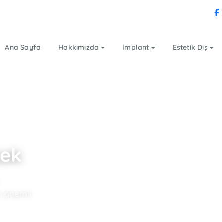
Ana Sayfa
Hakkımızda
İmplant
Estetik Diş
çek
n önemli