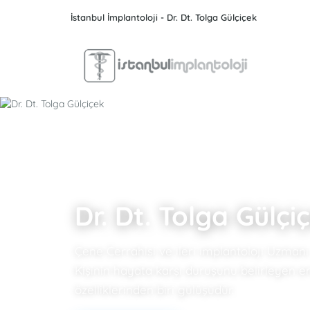
İstanbul İmplantoloji - Dr. Dt. Tolga Gülçiçek
Dr. Dt. Tolga Gülçi
Çene Cerrahisi ve ileri implantoloji Uzmanı
Kişinin hayata karşı duruşunu belirleyen e
özelliklerinden biri gülüşüdür.